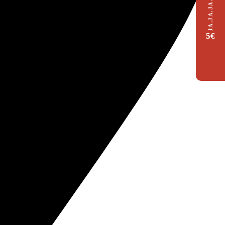
JA.JA.JA…JAMÓN
5€