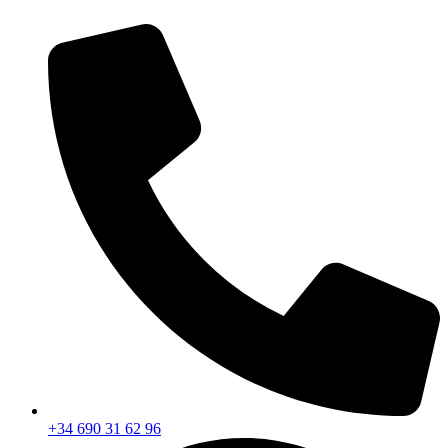
Ir
al
contenido
+34 690 31 62 96