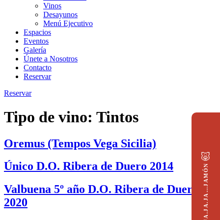
Vinos
Desayunos
Menú Ejecutivo
Espacios
Eventos
Galería
Únete a Nosotros
Contacto
Reservar
Reservar
Tipo de vino:
Tintos
Oremus (Tempos Vega Sicilia)
🐷
Único D.O. Ribera de Duero 2014
JA.JA.JA…JAMÓN
Valbuena 5º año D.O. Ribera de Duero
2020