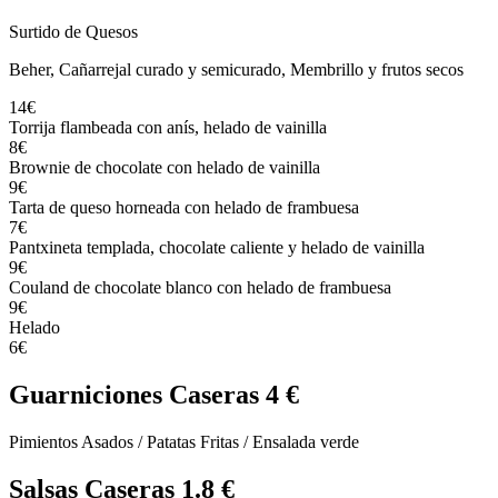
Surtido de Quesos
Beher, Cañarrejal curado y semicurado, Membrillo y frutos secos
14€
Torrija flambeada con anís, helado de vainilla
8€
Brownie de chocolate con helado de vainilla
9€
Tarta de queso horneada con helado de frambuesa
7€
Pantxineta templada, chocolate caliente y helado de vainilla
9€
Couland de chocolate blanco con helado de frambuesa
9€
Helado
6€
Guarniciones Caseras 4 €
Pimientos Asados / Patatas Fritas / Ensalada verde
Salsas Caseras 1.8 €