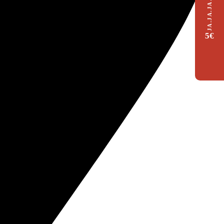
JA.JA.JA…JAMÓN
5€