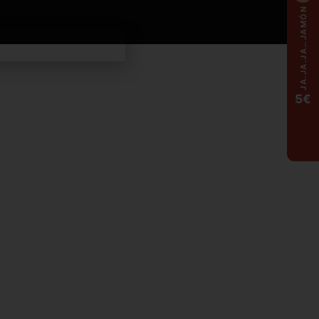
JA.JA.JA…JAMÓN
5€