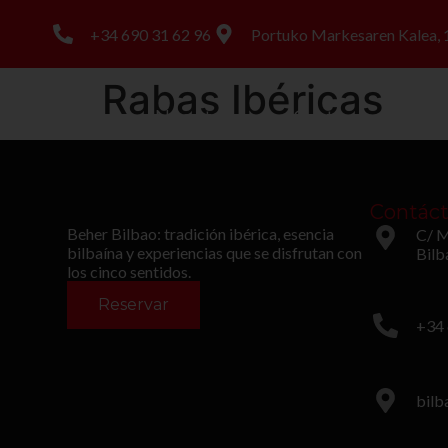
+34 690 31 62 96
Portuko Markesaren Kalea, 1
Rabas Ibéricas
Nosotros
Carta
Es
Contác
Beher Bilbao: tradición ibérica, esencia
C/ M
bilbaína y experiencias que se disfrutan con
Bilb
los cinco sentidos.
Reservar
+34 
bilb