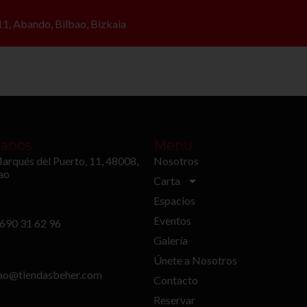
1, Abando, Bilbao, Bizkaia
pacios
Eventos
Galería
Únete a
tanos
Menu
arqués del Puerto, 11, 48008,
Nosotros
ao
Carta
Espacios
Eventos
690 31 62 96
Galería
Únete a Nosotros
ao@tiendasbeher.com
Contacto
Reservar